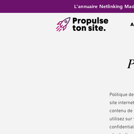
L'annuaire Netlinking Mad
A
P
Politique de
site interne
contenu de 
utilisez sur
confidential