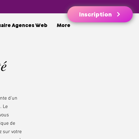
Inscription
uaire Agences Web
More
té
ante d’un
. Le
 vous
tique de
z sur votre