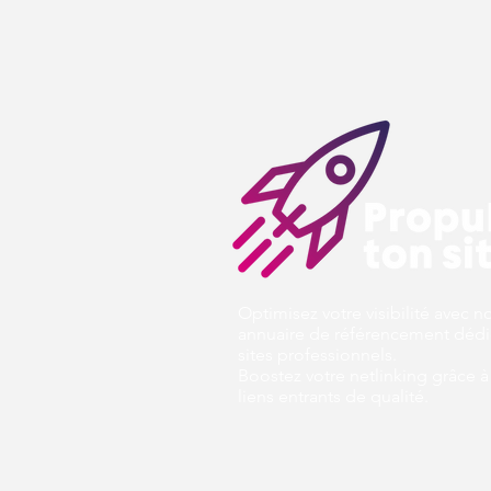
Optimisez votre visibilité avec n
annuaire de référencement dédi
sites professionnels.
Boostez votre netlinking grâce à
liens entrants de qualité.