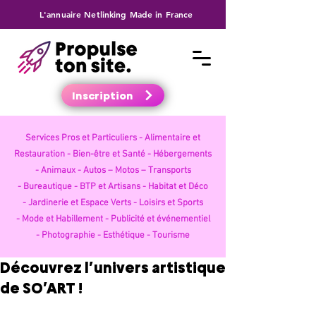
L'annuaire Netlinking Made in France
Inscription
Services Pros et Particuliers -
Alimentaire et
Restauration -
Bien-être et Santé -
Hébergements
-
Animaux -
Autos – Motos – Transports
-
Bureautique -
BTP et Artisans -
Habitat et Déco
-
Jardinerie et Espace Verts -
Loisirs et Sports
-
Mode et Habillement -
Publicité et événementiel
-
Photographie -
Esthétique -
Tourisme
Découvrez l’univers artistique
de SO’ART !