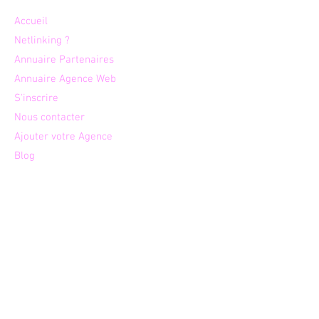
Plan du site
Accueil
Netlinking ?
Annuaire Partenaires
Annuaire Agence Web
S'inscrire
Nous contacter
Ajouter votre Agence
Blog
Agences par expertises
Agence
s web et digitales
Créati
on de site internet
Age
nces SEO
Agen
ces Wix
Agenc
es Webflow
Agences W
ordpress
Dév
eloppement Web