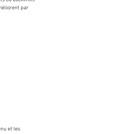
méliorent par 
nu et les 