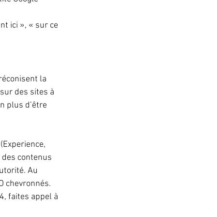
 ici », « sur ce 
réconisent la 
sur des sites à 
n plus d’être 
 (Experience, 
re des contenus 
torité. Au 
EO chevronnés. 
, faites appel à 