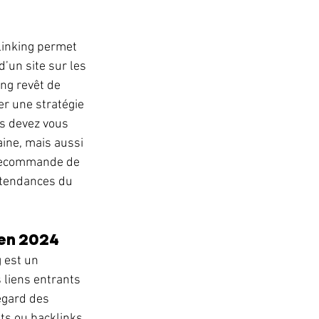
linking permet 
 d’un site sur les 
ing revêt de 
r une stratégie 
us devez vous 
ine, mais aussi 
 recommande de 
s tendances du 
en 2024 
 est un 
 liens entrants 
’égard des 
ts ou backlinks 