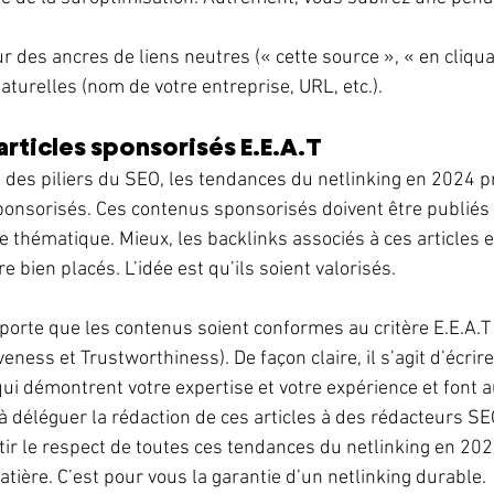
r des ancres de liens neutres (« cette source », « en cliquant
naturelles (nom de votre entreprise, URL, etc.). 
articles sponsorisés E.E.A.T
n des piliers du SEO, les tendances du netlinking en 2024 p
sponsorisés. Ces contenus sponsorisés doivent être publiés 
re thématique. Mieux, les backlinks associés à ces articles e
re bien placés. L’idée est qu’ils soient valorisés.
mporte que les contenus soient conformes au critère E.E.A.T
veness et Trustworthiness). De façon claire, il s’agit d’écri
ui démontrent votre expertise et votre expérience et font au
 à déléguer la rédaction de ces articles à des rédacteurs S
tir le respect de toutes ces tendances du netlinking en 2024
atière. C’est pour vous la garantie d’un netlinking durable. 