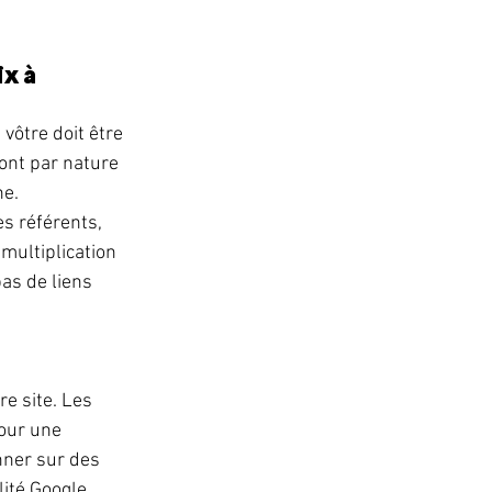
x à 
vôtre doit être 
sont par nature 
e. 
s référents, 
multiplication 
as de liens 
 
e site. Les 
our une 
nner sur des 
ité Google 