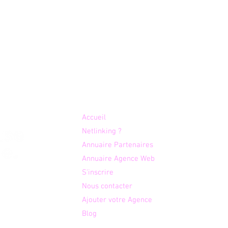
Plan du site
Accueil
Netlinking ?
Annuaire Partenaires
Le meilleur abonnement
Top 
IPTV France
que
Annuaire Agence Web
domi
S'inscrire
otre
mar
Nous contacter
é aux
Ajouter votre Agence
 des
Blog