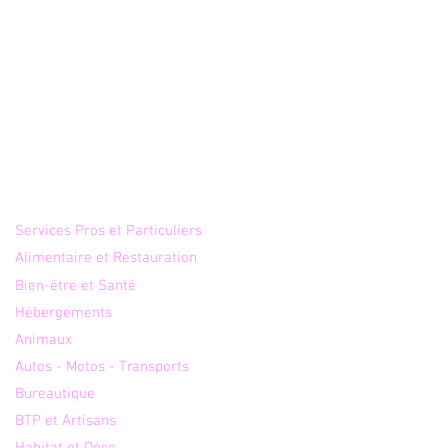
Annuaire
Services Pros et Particuliers
Alimentaire et Restauration
Bien-être et Santé
3 des meilleurs IPTV :
l abonnement IPTV
Hébergements
ne vraiment le
Animaux
ché ?
Autos - Motos - Transports
Bureautique
BTP et Artisans