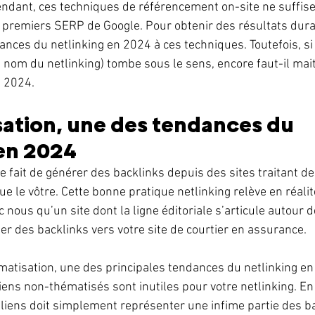
ndant, ces techniques de référencement on-site ne suffisen
s premiers SERP de Google. Pour obtenir des résultats durab
ances du netlinking en 2024 à ces techniques. Toutefois, si
e nom du netlinking) tombe sous le sens, encore faut-il mait
 2024. 
sation, une des tendances du 
en 2024 
le fait de générer des backlinks depuis des sites traitant 
e le vôtre. Cette bonne pratique netlinking relève en réalit
 nous qu’un site dont la ligne éditoriale s’articule autour 
er des backlinks vers votre site de courtier en assurance. 
matisation, une des principales tendances du netlinking en
ens non-thématisés sont inutiles pour votre netlinking. En r
e liens doit simplement représenter une infime partie des b