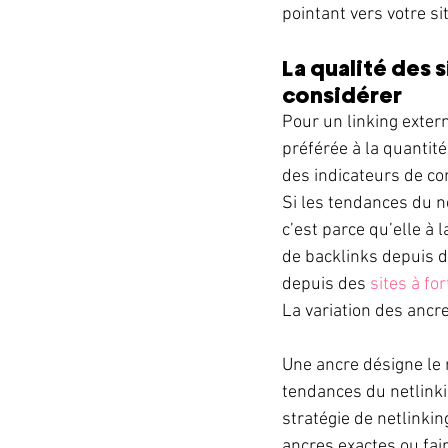
pointant vers votre sit
La qualité des 
considérer 
Pour un linking extern
préférée à la quantité
des indicateurs de co
Si les tendances du ne
c’est parce qu’elle à 
de backlinks depuis de
depuis des 
sites à fo
La variation des ancr
Une ancre désigne le 
tendances du netlinki
stratégie de netlinkin
ancres exactes ou fai