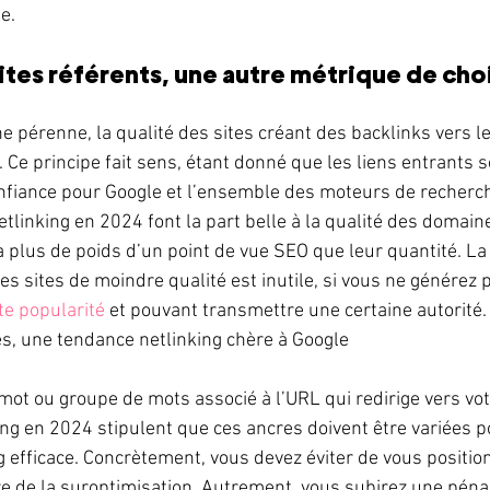
e. 
sites référents, une autre métrique de choi
e pérenne, la qualité des sites créant des backlinks vers le 
. Ce principe fait sens, étant donné que les liens entrants 
nfiance pour Google et l’ensemble des moteurs de recherch
tlinking en 2024 font la part belle à la qualité des domaine
la plus de poids d’un point de vue SEO que leur quantité. La 
s sites de moindre qualité est inutile, si vous ne générez p
rte popularité
 et pouvant transmettre une certaine autorité.
es, une tendance netlinking chère à Google
mot ou groupe de mots associé à l’URL qui redirige vers votr
ng en 2024 stipulent que ces ancres doivent être variées p
g efficace. Concrètement, vous devez éviter de vous positio
re de la suroptimisation. Autrement, vous subirez une pénal