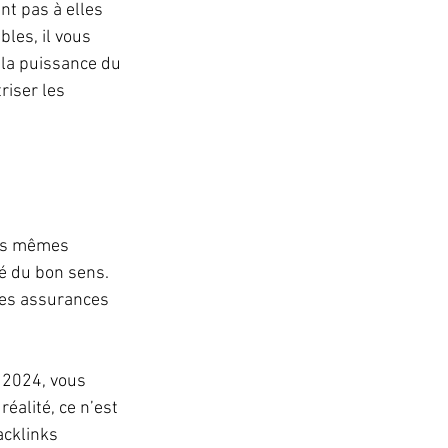
t pas à elles 
les, il vous 
 la puissance du 
riser les 
des mêmes 
é du bon sens. 
des assurances 
 2024, vous 
éalité, ce n’est 
acklinks 