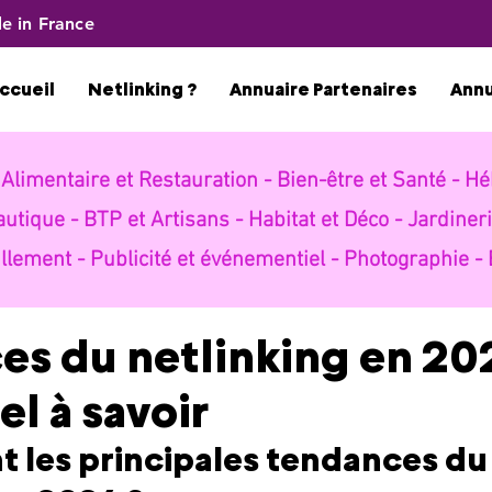
e in France
ccueil
Netlinking ?
Annuaire Partenaires
Ann
-
Alimentaire et Restauration -
Bien-être et Santé -
Hé
autique -
BTP et Artisans -
Habitat et Déco -
Jardineri
llement -
Publicité et événementiel -
Photographie -
s du netlinking en 202
el à savoir
t les principales tendances du