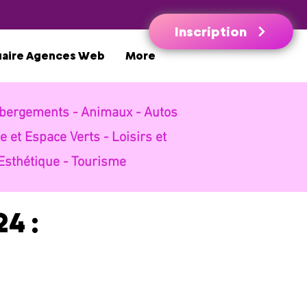
Inscription
uaire Agences Web
More
bergements -
Animaux -
Autos
e et Espace Verts -
Loisirs et
Esthétique -
Tourisme
4 :
 