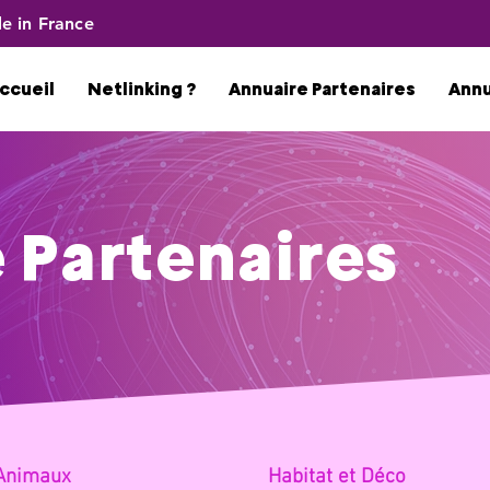
e in France
ccueil
Netlinking ?
Annuaire Partenaires
Ann
 Partenaires
Anima
ux
Habitat
et Déco