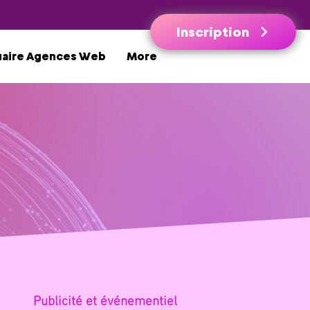
Inscription
uaire Agences Web
More
Publicité et évé
nementiel