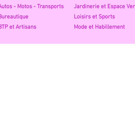
Autos -
Motos - Transports
Jardinerie
et Espace Ver
Burea
utique
Loisirs et
Sports
BTP et A
rtisans
Mode
et Habillement