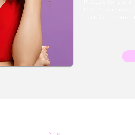
Propulse Ton Site of
booster votre référe
d'activité de votre s
Plan du site
Accueil