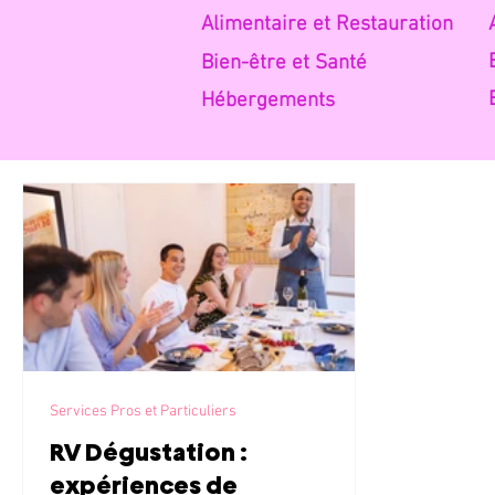
Alimentaire et Restauratio
n
Bien-être et Santé
Hébe
rgements
Services Pros et Particuliers
RV Dégustation :
expériences de