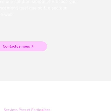
fre une solution simple et efficace pour
ncement, quel que soit le secteur
ite web.
Contactez-nous
Annuaire
Services Pros et Particuliers