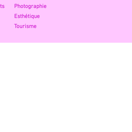
ts
Photog
raphie
Esth
étique
Tou
risme