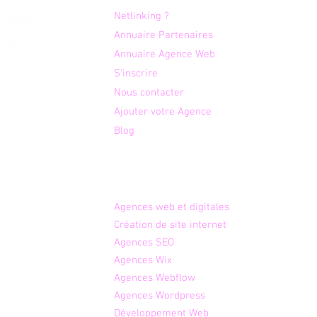
Netlinking ?
Annuaire Partenaires
Annuaire Agence Web
S'inscrire
otre
Nous contacter
é aux
Ajouter votre Agence
 des
Blog
Agences par expertises
Agence
s web et digitales
Créati
on de site internet
Age
nces SEO
Agen
ces Wix
Agenc
es Webflow
Agences W
ordpress
Dév
eloppement Web