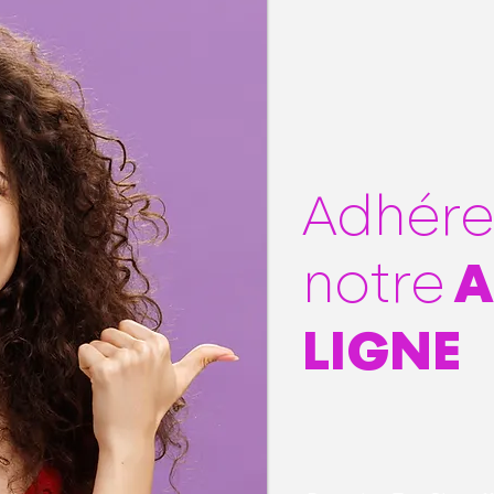
Adhére
notre
A
LIGNE