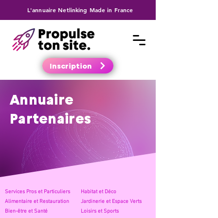
L'annuaire Netlinking Made in France
Inscription
Annuaire
Partenaires
Services Pros et Partic
uliers
Habitat
et Déco
Alimentaire et Restauratio
n
Jardinerie
et Espace Verts
Bien-être et Santé
Loisirs et
Sports