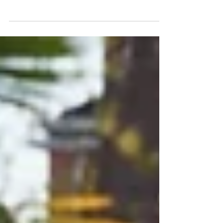
La Clinique vétérinaire Nexane est un
établissement indépendant dédié à la santé et
au bien-être des animaux de compagnie.
Située à Saint-Dié-des-Vosges, elle a été créée
autour d’une vision simple : proposer une
médecine vétérinaire de qualité, fondée sur
l’écoute, la confiance et une prise en charge
personnalisée de chaque animal. Le nom
Nexane, inspiré du latin et signifiant « lien »,
traduit la philosophie de la clinique : préserver
et accompagner le lien unique qui unit