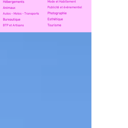
Hébe
rgements
Mode
et Habillement
Publicité et évé
nementiel
Anima
ux
Photog
raphie
Autos -
Motos - Transports
Esth
étique
Burea
utique
Tou
risme
BTP et A
rtisans