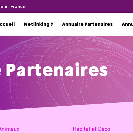
e in France
ccueil
Netlinking ?
Annuaire Partenaires
Ann
 Partenaires
Anima
ux
Habitat
et Déco