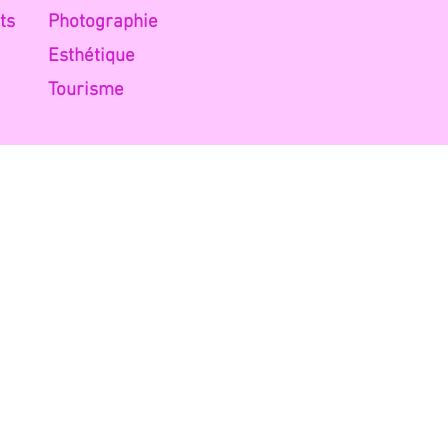
ts
Photog
raphie
Esth
étique
Tou
risme