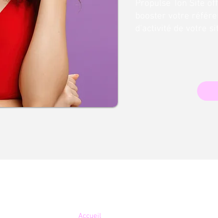
Propulse Ton Site of
booster votre référe
d'activité de votre s
Plan du site
Accueil