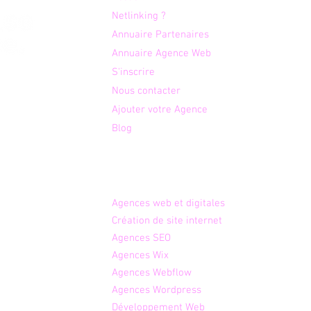
Netlinking ?
Annuaire Partenaires
Annuaire Agence Web
S'inscrire
otre
Nous contacter
é aux
Ajouter votre Agence
 des
Blog
Agences par expertises
Agence
s web et digitales
Créati
on de site internet
Age
nces SEO
Agen
ces Wix
Agenc
es Webflow
Agences W
ordpress
Dév
eloppement Web