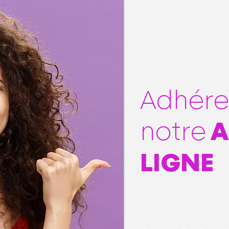
Adhére
notre
A
LIGNE