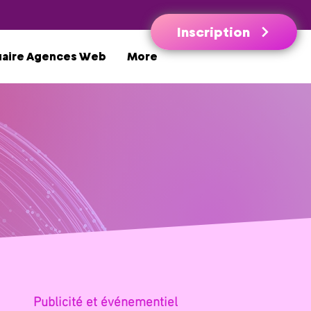
Inscription
uaire Agences Web
More
Publicité et évé
nementiel