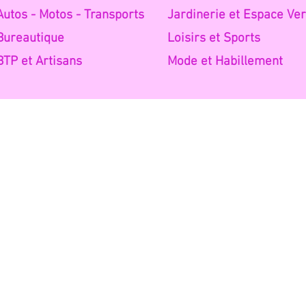
Autos -
Motos - Transports
Jardinerie
et Espace Ver
Burea
utique
Loisirs et
Sports
BTP et A
rtisans
Mode
et Habillement