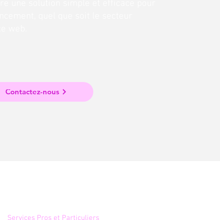
fre une solution simple et efficace pour
ncement, quel que soit le secteur
ite web.
Contactez-nous
Annuaire
Services Pros et Particuliers