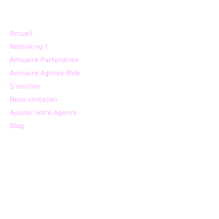
professionnels
Plan du site
Accueil
Netlinking ?
Annuaire Partenaires
Annuaire Agence Web
S'inscrire
Nous contacter
Ajouter votre Agence
Blog
Agences par expertises
Agence
s web et digitales
Créati
on de site internet
Age
nces SEO
Agen
ces Wix
Agenc
es Webflow