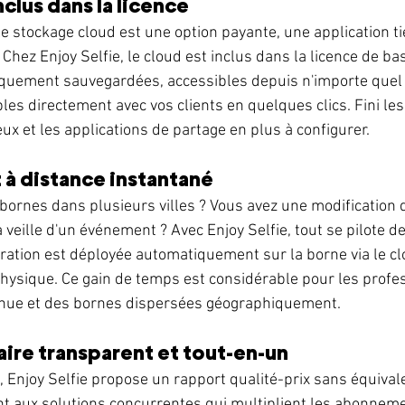
nclus dans la licence
e stockage cloud est une option payante, une application tie
hez Enjoy Selfie, le cloud est inclus dans la licence de bas
quement sauvegardées, accessibles depuis n'importe quel 
es directement avec vos clients en quelques clics. Fini les
ux et les applications de partage en plus à configurer.
 à distance instantané
bornes dans plusieurs villes ? Vous avez une modification 
 veille d'un événement ? Avec Enjoy Selfie, tout se pilote de
uration est déployée automatiquement sur la borne via le cl
hysique. Ce gain de temps est considérable pour les profes
tenue et des bornes dispersées géographiquement.
aire transparent et tout-en-un
, Enjoy Selfie propose un rapport qualité-prix sans équivale
t aux solutions concurrentes qui multiplient les abonnem