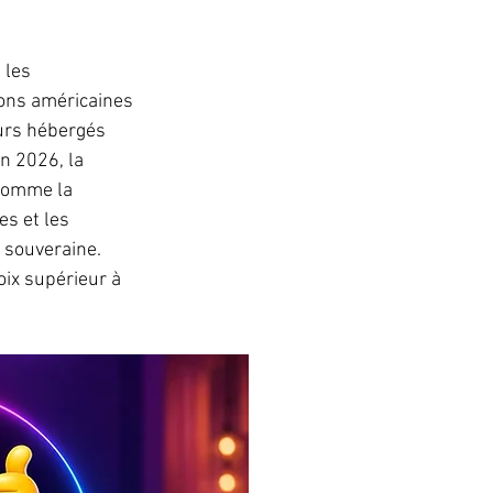
 les 
ions américaines 
urs hébergés 
n 2026, la 
 comme la 
s et les 
 souveraine. 
oix supérieur à 