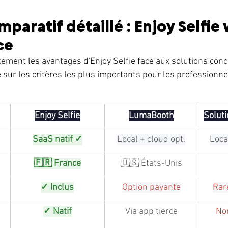
aratif détaillé : Enjoy Selfie v
ce
ment les avantages d'Enjoy Selfie face aux solutions concu
 sur les critères les plus importants pour les professionne
Enjoy Selfie
LumaBooth
Solut
SaaS natif ✓
Local + cloud opt.
Loca
🇫🇷 France
🇺🇸 États-Unis
✓ Inclus
Option payante
Rar
✓ Natif
Via app tierce
No