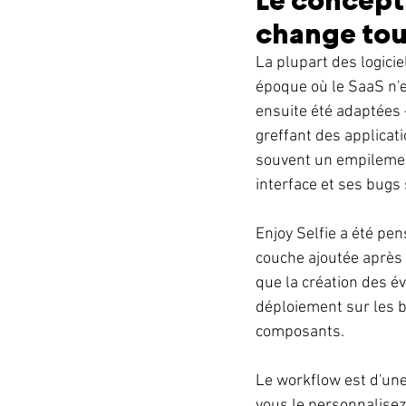
Le concept 
change tou
La plupart des logici
époque où le SaaS n'ex
ensuite été adaptées 
greffant des applicat
souvent un empilemen
interface et ses bugs 
Enjoy Selfie a été pe
couche ajoutée après c
que la création des év
déploiement sur les b
composants.
Le workflow est d'une
vous le personnalisez