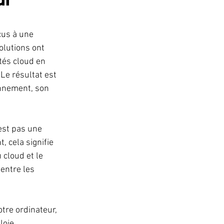
i 
çus à une 
olutions ont 
tés cloud en 
Le résultat est 
nnement, son 
est pas une 
 cela signifie 
 cloud et le 
entre les 
tre ordinateur, 
loie 