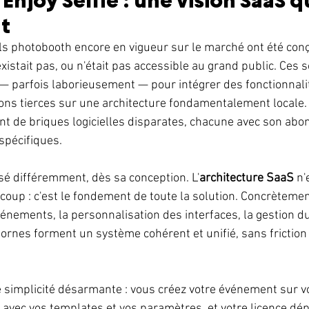
Enjoy Selfie : une vision SaaS qu
t
els photobooth encore en vigueur sur le marché ont été con
istait pas, ou n'était pas accessible au grand public. Ces s
— parfois laborieusement — pour intégrer des fonctionnali
ions tierces sur une architecture fondamentalement locale. 
t de briques logicielles disparates, chacune avec son abo
spécifiques.
nsé différemment, dès sa conception. L'
architecture SaaS
 n'
oup : c'est le fondement de toute la solution. Concrètement,
énements, la personnalisation des interfaces, la gestion du
ornes forment un système cohérent et unifié, sans friction 
 simplicité désarmante : vous créez votre événement sur vo
 avec vos templates et vos paramètres, et votre licence dép