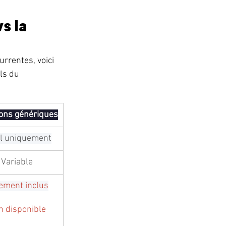
s la 
rrentes, voici 
ls du 
ions génériques
l uniquement
Variable
ement inclus
n disponible