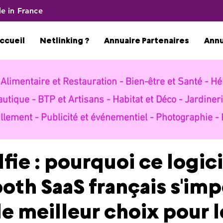
e in France
ccueil
Netlinking ?
Annuaire Partenaires
Ann
-
Alimentaire et Restauration -
Bien-être et Santé -
Hé
autique -
BTP et Artisans -
Habitat et Déco -
Jardineri
llement -
Publicité et événementiel -
Photographie -
lfie : pourquoi ce logici
th SaaS français s'im
 meilleur choix pour l