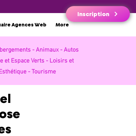
Inscription
uaire Agences Web
More
bergements -
Animaux -
Autos
e et Espace Verts -
Loisirs et
Esthétique -
Tourisme
el
pose
es