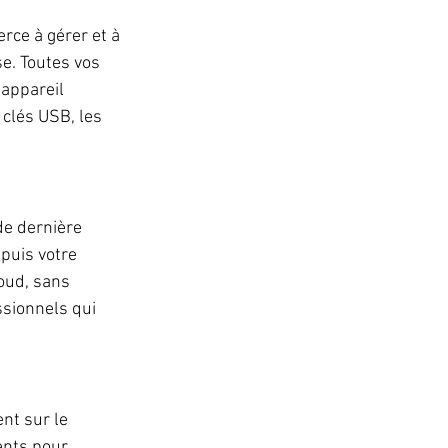
rce à gérer et à 
e. Toutes vos 
appareil 
 clés USB, les 
de dernière 
puis votre 
oud, sans 
sionnels qui 
nt sur le 
ents pour 