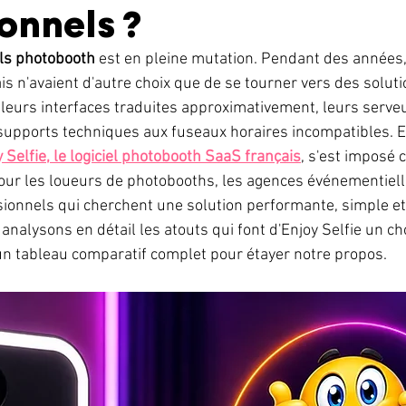
onnels ?
els photobooth
 est en pleine mutation. Pendant des années,
is n'avaient d'autre choix que de se tourner vers des solut
 leurs interfaces traduites approximativement, leurs serve
supports techniques aux fuseaux horaires incompatibles. E
 Selfie, le logiciel photobooth SaaS français
, s'est imposé
our les loueurs de photobooths, les agences événementielle
onnels qui cherchent une solution performante, simple et
 analysons en détail les atouts qui font d'Enjoy Selfie un ch
un tableau comparatif complet pour étayer notre propos.