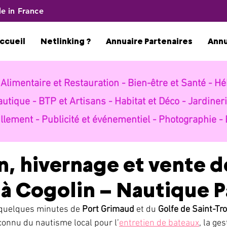
e in France
ccueil
Netlinking ?
Annuaire Partenaires
Ann
-
Alimentaire et Restauration -
Bien-être et Santé -
Hé
autique -
BTP et Artisans -
Habitat et Déco -
Jardineri
llement -
Publicité et événementiel -
Photographie -
n, hivernage et vente d
à Cogolin – Nautique P
 quelques minutes de 
Port Grimaud
 et du 
Golfe de Saint-Tr
connu du nautisme local pour l’
entretien de bateaux
, la ges