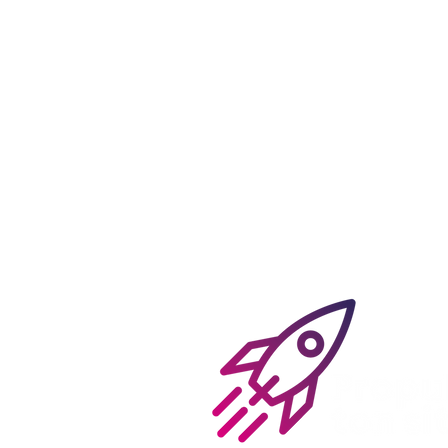
La Clinique Vétérinaire
Nexane : une médecine