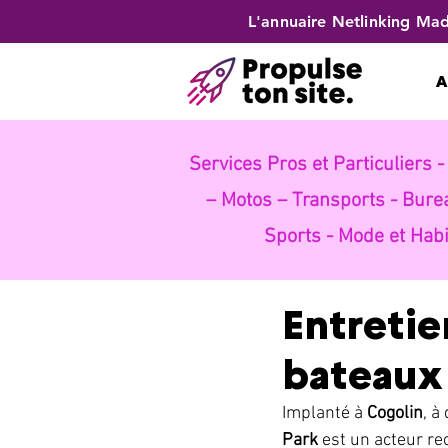
L'annuaire Netlinking Mad
A
Services Pros et Particuliers 
– Motos – Transports -
Bure
Sports -
Mode et Habi
Entretie
bateaux 
Implanté à 
Cogolin
, à
Park
 est un acteur re