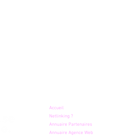
Plan du site
Accueil
Netlinking ?
Annuaire Partenaires
Anna Créations, une
Enjo
histoire de famille au
logi
Annuaire Agence Web