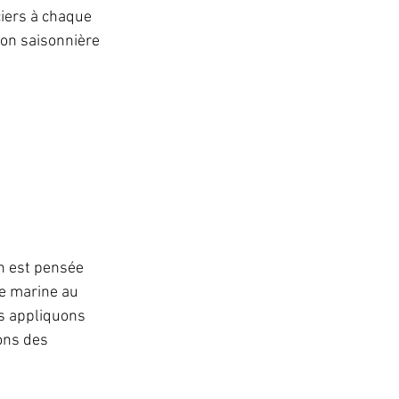
iers à chaque 
ion saisonnière 
n est pensée 
ue marine au 
ous appliquons 
ons des 