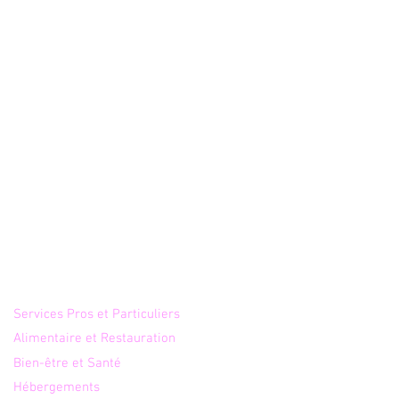
Annuaire
Services Pros et Particuliers
Alimentaire et Restauration
Bien-être et Santé
y Selfie : pourquoi ce
ciel photobooth SaaS
Hébergements