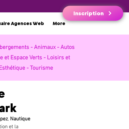
Inscription
uaire Agences Web
More
bergements -
Animaux -
Autos
e et Espace Verts -
Loisirs et
Esthétique -
Tourisme
e
ark
opez
, 
Nautique 
tion et la 