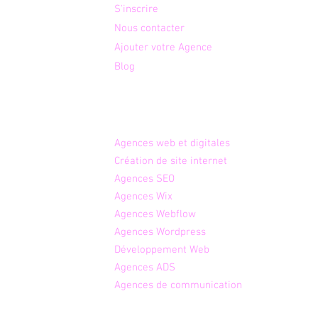
service de votre plus beau
fran
S'inscrire
otre
jour
le m
Nous contacter
é aux
prof
Ajouter votre Agence
 des
Blog
Agences par expertises
Agence
s web et digitales
Créati
on de site internet
Age
nces SEO
Agen
ces Wix
Agenc
es Webflow
Agences W
ordpress
Dév
eloppement Web
Agenc
es ADS
Agences de communication