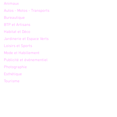
çais s'impose comme
Animaux
eilleur choix pour les
Autos - Motos - Transports
essionnels ?
Bureautique
BTP et Artisans
Habitat et Déco
Jardinerie et Espace Verts
Loisirs et Sports
Mode et Habillement
Publicité et événementiel
Photographie
Esthétique
Tourisme