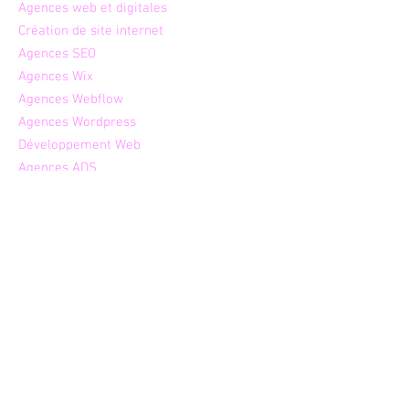
Agence
s web et digitales
Créati
on de site internet
Age
nces SEO
Agen
ces Wix
Agenc
es Webflow
Agences W
ordpress
Dév
eloppement Web
Agenc
es ADS
Agences de communication
Annuaire
Services Pros et
Particuliers
Alimentaire et
Restauration
Bien-être et
Santé
Hébergement