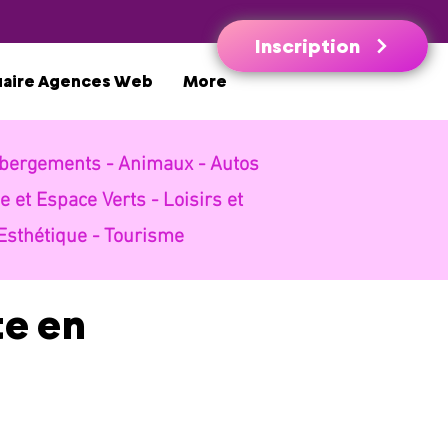
Inscription
uaire Agences Web
More
bergements -
Animaux -
Autos
e et Espace Verts -
Loisirs et
Esthétique -
Tourisme
te en