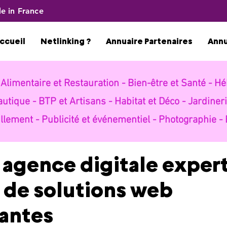
e in France
ccueil
Netlinking ?
Annuaire Partenaires
Ann
-
Alimentaire et Restauration -
Bien-être et Santé -
Hé
autique -
BTP et Artisans -
Habitat et Déco -
Jardineri
llement -
Publicité et événementiel -
Photographie -
 agence digitale exper
 de solutions web
antes