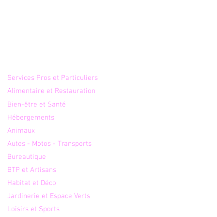
Annuaire
Services Pros et Particuliers
Alimentaire et Restauration
Bien-être et Santé
y Selfie : pourquoi ce
ciel photobooth SaaS
Hébergements
çais s'impose comme
Animaux
eilleur choix pour les
Autos - Motos - Transports
essionnels ?
Bureautique
BTP et Artisans
Habitat et Déco
Jardinerie et Espace Verts
Loisirs et Sports