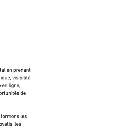
al en prenant 
ue, visibilité 
 en ligne, 
rtunités de 
sformons les 
vatis, les 