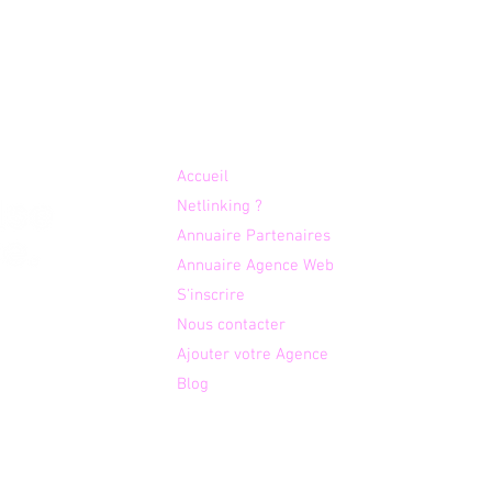
Plan du site
Accueil
Netlinking ?
Annuaire Partenaires
Anna Créations, une
Enjo
histoire de famille au
logi
Annuaire Agence Web
service de votre plus beau
fran
S'inscrire
otre
jour
le m
Nous contacter
é aux
prof
Ajouter votre Agence
 des
Blog
Agences par expertises