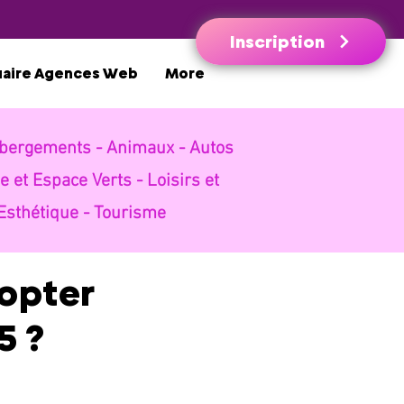
Inscription
uaire Agences Web
More
bergements -
Animaux -
Autos
e et Espace Verts -
Loisirs et
Esthétique -
Tourisme
dopter
5 ?