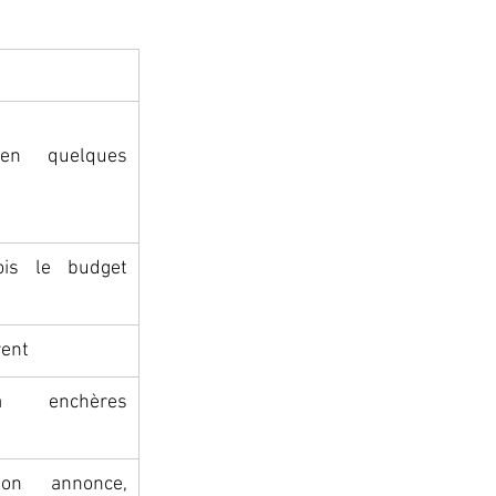
 en quelques 
is le budget 
rent
a enchères 
lon annonce, 