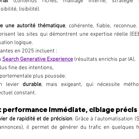
rial
ibilité, lisibilité).
re une autorité thématique
, cohérente, fiable, reconnue
risent les sites qui démontrent une expertise réelle (EE
sation logique.
antes en 2025 incluent :
a 
Search Generative Experience
 (résultats enrichis par IA),
lus fine des intentions,
portementale plus poussée.
 levier 
durable
, mais exigeant, qui nécessite méthod
ectuel constant.
 : performance immédiate, ciblage précis
vier de rapidité et de précision
. Grâce à l'automatisation (S
annonces), il permet de générer du trafic en quelques h