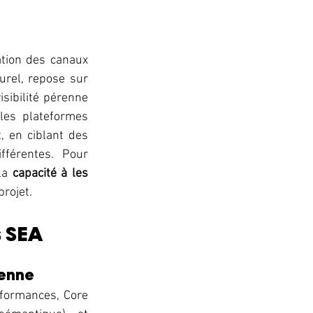
tion des canaux 
rel, repose sur 
sibilité pérenne 
les plateformes 
 en ciblant des 
férentes. Pour 
la 
capacité à les 
projet.
s SEA
renne
rformances, Core 