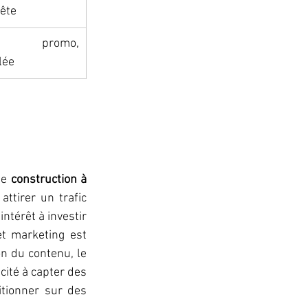
uête
t, promo, 
lée
de 
construction à 
ttirer un trafic 
térêt à investir 
t marketing est 
on du contenu, le 
cité à capter des 
tionner sur des 