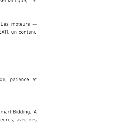
 (contenus riches, maillage interne, stratégie sémantique) et 
. Les moteurs — 
EAT), un contenu 
e, patience et 
mart Bidding, IA 
eures, avec des 