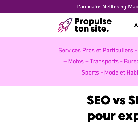
L'annuaire Netlinking Mad
A
Services Pros et Particuliers 
– Motos – Transports -
Bure
Sports -
Mode et Habi
SEO vs S
pour exp