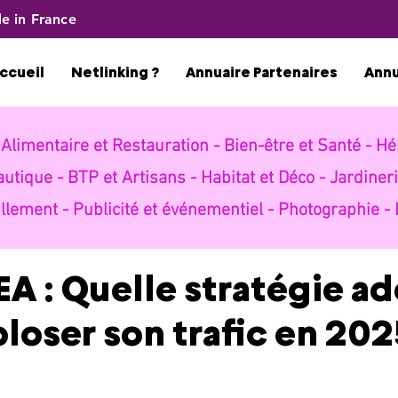
e in France
ccueil
Netlinking ?
Annuaire Partenaires
Ann
-
Alimentaire et Restauration -
Bien-être et Santé -
Hé
autique -
BTP et Artisans -
Habitat et Déco -
Jardineri
llement -
Publicité et événementiel -
Photographie -
EA : Quelle stratégie a
loser son trafic en 202