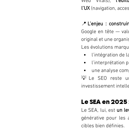
Web Vitals), 
l’édito
l’UX
 (navigation, access
📍
L’enjeu :
construi
Google en tête — valo
original et une organi
Les évolutions marqu
l’intégration de l
l’interprétation p
une analyse com
💡Le SEO reste un
investissement intell
Le SEA en 2025
Le SEA, lui, est 
un le
générative pour les 
cibles bien définies. 