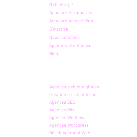
Netlinking ?
Annuaire Partenaires
Maxime Sauvet : Coaching
Camp
triathlon et course à pied
près
Annuaire Agence Web
personnalisé
S'inscrire
otre
Nous contacter
é aux
Ajouter votre Agence
 des
Blog
Agences par expertises
Agence
s web et digitales
Créati
on de site internet
Age
nces SEO
Agen
ces Wix
Agenc
es Webflow
Agences W
ordpress
Dév
eloppement Web