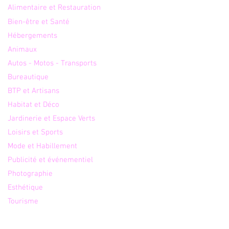
Alimentaire et Restauration
Bien-être et Santé
ing en bord de Saône
 de Lyon – Ô fil de l’Eau
Hébergements
Animaux
Autos - Motos - Transports
Bureautique
BTP et Artisans
Habitat et Déco
Jardinerie et Espace Verts
Loisirs et Sports
Mode et Habillement
Publicité et événementiel
Photographie
Esthétique
Tourisme