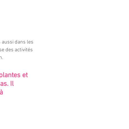
s aussi dans les 
e des activités 
n.
lantes et 
s. Il 
à 