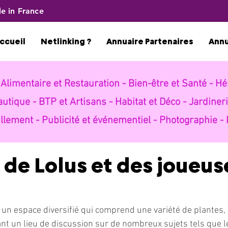
e in France
ccueil
Netlinking ?
Annuaire Partenaires
Ann
-
Alimentaire et Restauration -
Bien-être et Santé -
Hé
autique -
BTP et Artisans -
Habitat et Déco -
Jardineri
llement -
Publicité et événementiel -
Photographie -
n de Lolus et des joueus
t un espace diversifié qui comprend une variété de plantes, 
nt un lieu de discussion sur de nombreux sujets tels que le