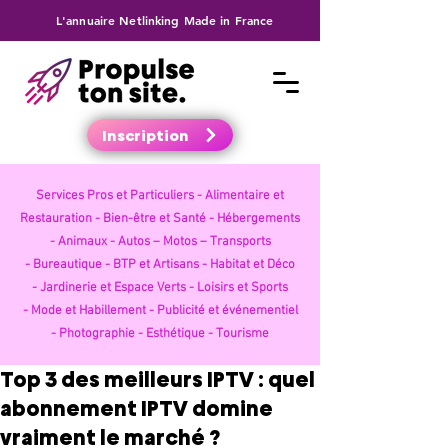
L'annuaire Netlinking Made in France
Inscription
Services Pros et Particuliers -
Alimentaire et
Restauration -
Bien-être et Santé -
Hébergements
-
Animaux -
Autos – Motos – Transports
-
Bureautique -
BTP et Artisans -
Habitat et Déco
-
Jardinerie et Espace Verts -
Loisirs et Sports
-
Mode et Habillement -
Publicité et événementiel
-
Photographie -
Esthétique -
Tourisme
Top 3 des meilleurs IPTV : quel
abonnement IPTV domine
vraiment le marché ?