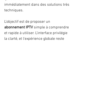
immédiatement dans des solutions très 
techniques.
L’objectif est de proposer un 
abonnement IPTV
 simple à comprendre 
et rapide à utiliser. L’interface privilégie 
la clarté, et l’expérience globale reste 
confortable tant que la connexion est 
stable. Sur un équipement récent, la 
fluidité devient suffisante pour un usage 
quotidien.
Ce positionnement en fait une solution 
intéressante pour découvrir l’univers 
IPTV avant éventuellement de se tourner 
vers des offres plus spécialisées.
Abonnement IPTV : 
pourquoi le choix dépend 