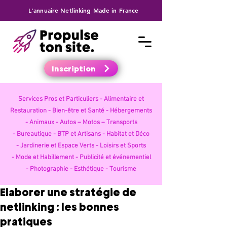
L'annuaire Netlinking Made in France
Inscription
Services Pros et Particuliers -
Alimentaire et
Restauration -
Bien-être et Santé -
Hébergements
-
Animaux -
Autos – Motos – Transports
-
Bureautique -
BTP et Artisans -
Habitat et Déco
-
Jardinerie et Espace Verts -
Loisirs et Sports
-
Mode et Habillement -
Publicité et événementiel
-
Photographie -
Esthétique -
Tourisme
Elaborer une stratégie de
netlinking : les bonnes
pratiques