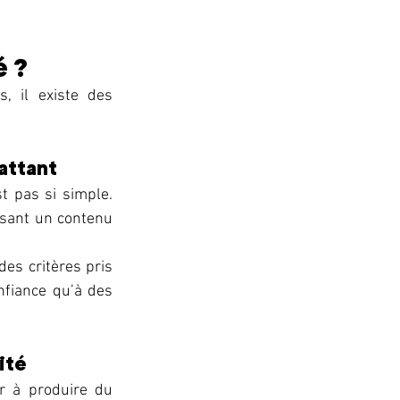
 ? 
, il existe des 
attant 
t pas si simple. 
osant un contenu 
es critères pris 
nfiance qu’à des 
ité 
r à produire du 