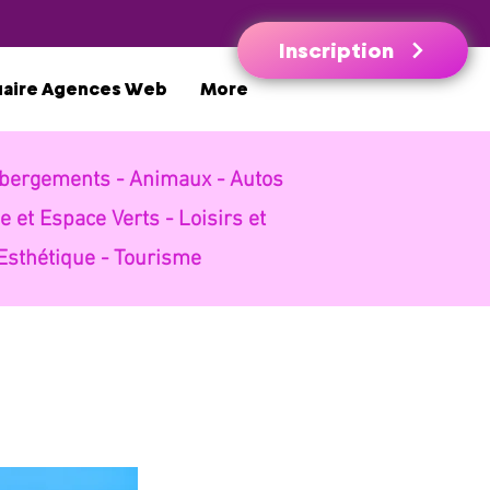
Inscription
uaire Agences Web
More
bergements -
Animaux -
Autos
e et Espace Verts -
Loisirs et
Esthétique -
Tourisme