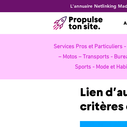
L'annuaire Netlinking Mad
A
Services Pros et Particuliers 
– Motos – Transports -
Bure
Sports -
Mode et Habi
Lien d’a
critères