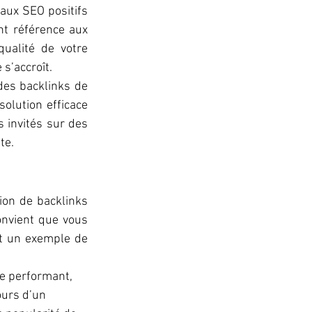
naux SEO positifs 
nt référence aux 
alité de votre 
s’accroît. 
es backlinks de 
olution efficace 
s invités sur des 
e.  
on de backlinks 
onvient que vous 
t un exemple de 
e performant, 
ours d’un 