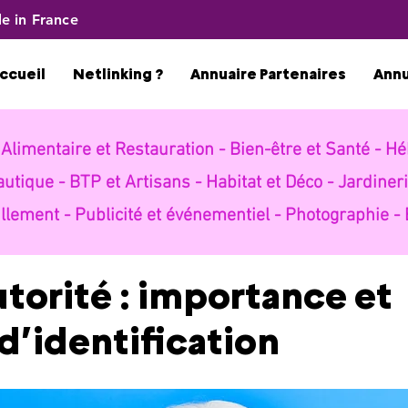
e in France
ccueil
Netlinking ?
Annuaire Partenaires
Ann
-
Alimentaire et Restauration -
Bien-être et Santé -
Hé
autique -
BTP et Artisans -
Habitat et Déco -
Jardineri
llement -
Publicité et événementiel -
Photographie -
utorité : importance et
 d’identification