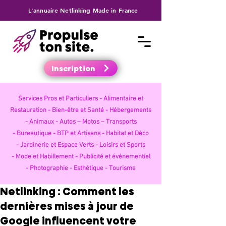
L'annuaire Netlinking Made in France
Inscription
Services Pros et Particuliers -
Alimentaire et
Restauration -
Bien-être et Santé -
Hébergements
-
Animaux -
Autos – Motos – Transports
-
Bureautique -
BTP et Artisans -
Habitat et Déco
-
Jardinerie et Espace Verts -
Loisirs et Sports
-
Mode et Habillement -
Publicité et événementiel
-
Photographie -
Esthétique -
Tourisme
Netlinking : Comment les
dernières mises à jour de
Google influencent votre