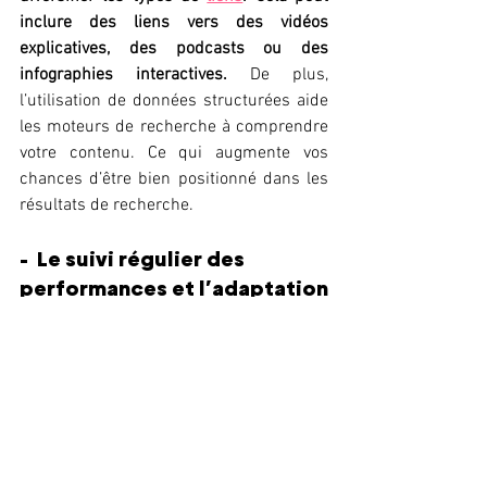
inclure des liens vers des vidéos 
explicatives, des podcasts ou des 
infographies interactives.
 De plus, 
l’utilisation de données structurées aide 
les moteurs de recherche à comprendre 
votre contenu. Ce qui augmente vos 
chances d’être bien positionné dans les 
résultats de recherche.
-  Le suivi régulier des 
performances et l’adaptation
Utilisez des outils comme le 
Google 
Search Console
, Ahrefs ou Semrush 
pour surveiller l’impact des mises à jour 
sur votre site. Ces outils vous permettent 
d’analyser les performances de votre 
site, d’identifier les pages qui perdent en 
visibilité et d’ajuster votre stratégie en 