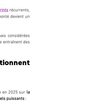
rints
 récurrents, 
onté devient un 
ais considérées 
re entraînent des 
ionnent 
e en 2025 sur 
la 
els puissants
 :