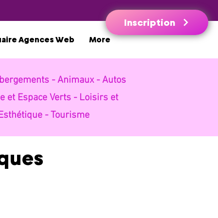
Inscription
uaire Agences Web
More
bergements -
Animaux -
Autos
e et Espace Verts -
Loisirs et
Esthétique -
Tourisme
iques