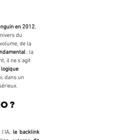
nguin en 2012
, 
nivers du 
volume, de la 
fondamental
 : la 
, il ne s’agit 
 logique 
ui, dans un 
sérieux.
EO ?
l’IA, 
le backlink 