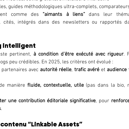
ales, guides méthodologiques ultra-complets, comparateurs
ssent comme des 
“aimants à liens”
 dans leur thémat
, cités, intégrés dans des newsletters ou rapportés da
 intelligent
ste pertinent, 
à condition d’être exécuté avec rigueur
. 
ogs peu crédibles. En 2025, les critères ont évolué :
s partenaires avec 
autorité réelle
, 
trafic avéré
 et 
audience 
 de manière 
fluide, contextuelle, utile
 (pas dans la bio, 
ter une contribution éditoriale significative
, pour 
renforc
s
.
 contenu “Linkable Assets”