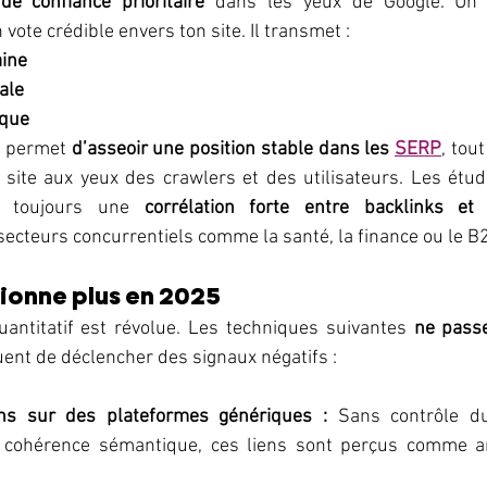
e confiance prioritaire
 dans les yeux de Google. Un 
vote crédible envers ton site. Il transmet :
aine
iale
ique
s permet 
d’asseoir une position stable dans les 
SERP
, tout
u site aux yeux des crawlers et des utilisateurs. Les étu
t toujours une 
corrélation forte entre backlinks et
cteurs concurrentiels comme la santé, la finance ou le B
tionne plus en 2025
uantitatif est révolue. Les techniques suivantes 
ne passen
quent de déclencher des signaux négatifs :
ns sur des plateformes génériques :
 Sans contrôle du 
a cohérence sémantique, ces liens sont perçus comme artif