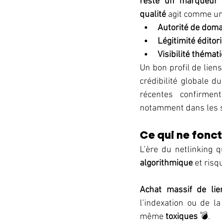
reste un marqueur d
qualité
 agit comme un 
Autorité de dom
Légitimité éditor
Visibilité thémat
Un bon profil de lien
crédibilité globale d
récentes confirmen
notamment dans les se
Ce qui ne fonc
L’ère du netlinking q
algorithmique
 et ris
Achat massif de lie
l’indexation ou de l
même 
toxiques
 💣.