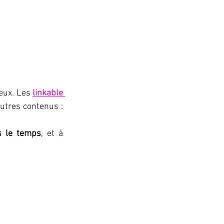
ieux. Les 
linkable 
utres contenus : 
s le temps
, et à 