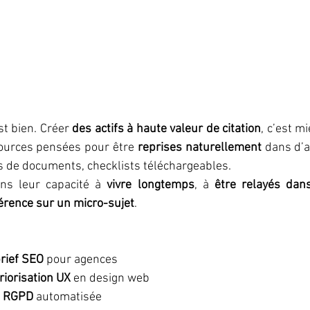
t bien. Créer 
des actifs à haute valeur de citation
, c’est m
ources pensées pour être 
reprises naturellement
 dans d’a
s de documents, checklists téléchargeables.
ns leur capacité à 
vivre longtemps
, à 
être relayés dan
rence sur un micro-sujet
.
rief SEO
 pour agences
riorisation UX
 en design web
it RGPD
 automatisée