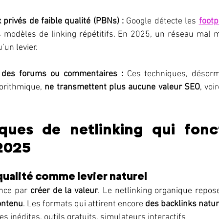
 privés de faible qualité (PBNs) : 
Google détecte les 
footp
 modèles de linking répétitifs. En 2025, un réseau mal m
’un levier.
des forums ou commentaires :
 Ces techniques, désorm
orithmique, 
ne transmettent plus aucune valeur SEO
, voi
ques de netlinking qui fonct
2025
qualité comme levier naturel
nce par 
créer de la valeur
. Le netlinking organique repos
contenu
. Les formats qui attirent encore 
des backlinks natur
es inédites, outils gratuits, simulateurs interactifs