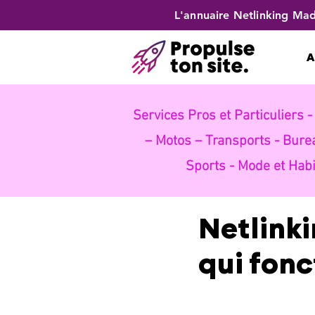
L'annuaire Netlinking Mad
A
Services Pros et Particuliers 
– Motos – Transports -
Bure
Sports -
Mode et Habi
Netlinki
qui fon