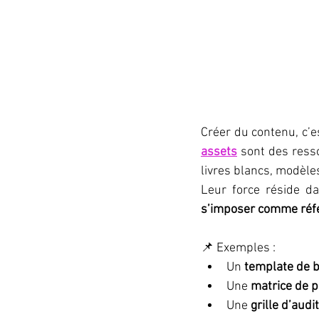
Créer du contenu, c’es
assets
 sont des ress
livres blancs, modèle
Leur force réside da
s’imposer comme réfé
📌 Exemples :
Un 
template de b
Une 
matrice de p
Une 
grille d’aud