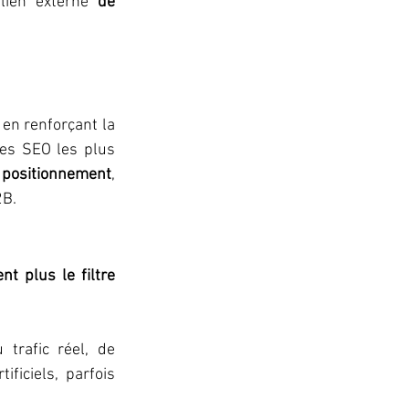
lien externe 
de 
 en renforçant la 
des SEO les plus 
 positionnement
, 
2B.
t plus le filtre 
trafic réel, de 
iciels, parfois 