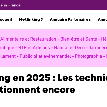
e in France
ccueil
Netlinking ?
Annuaire Partenaires
Ann
-
Alimentaire et Restauration -
Bien-être et Santé -
Hé
autique -
BTP et Artisans -
Habitat et Déco -
Jardineri
llement -
Publicité et événementiel -
Photographie -
ng en 2025 : Les techn
ctionnent encore