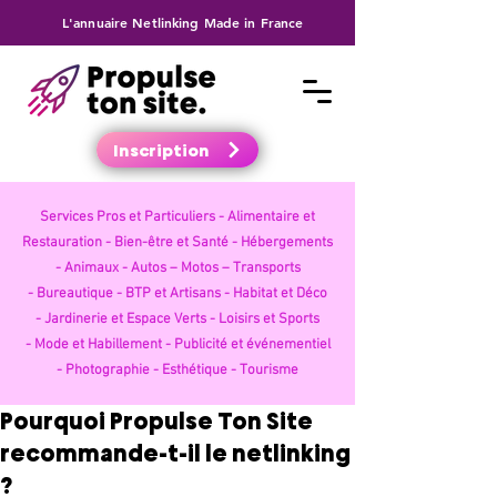
L'annuaire Netlinking Made in France
Inscription
Services Pros et Particuliers -
Alimentaire et
Restauration -
Bien-être et Santé -
Hébergements
-
Animaux -
Autos – Motos – Transports
-
Bureautique -
BTP et Artisans -
Habitat et Déco
-
Jardinerie et Espace Verts -
Loisirs et Sports
-
Mode et Habillement -
Publicité et événementiel
-
Photographie -
Esthétique -
Tourisme
Pourquoi Propulse Ton Site
recommande-t-il le netlinking
?