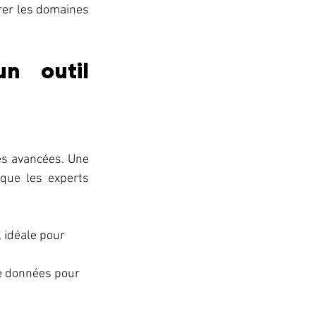
rer les domaines 
n outil 
és avancées. Une 
que les experts 
 idéale pour 
e données pour 