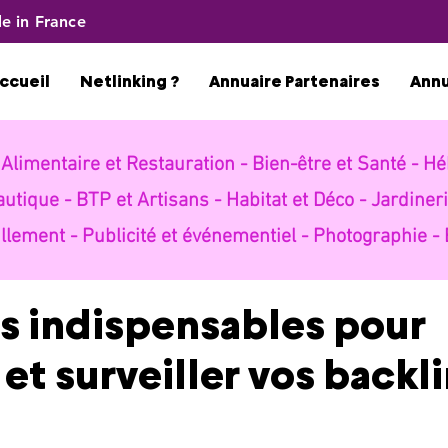
e in France
ccueil
Netlinking ?
Annuaire Partenaires
Ann
-
Alimentaire et Restauration -
Bien-être et Santé -
Hé
autique -
BTP et Artisans -
Habitat et Déco -
Jardineri
llement -
Publicité et événementiel -
Photographie -
ls indispensables pour
 et surveiller vos backl