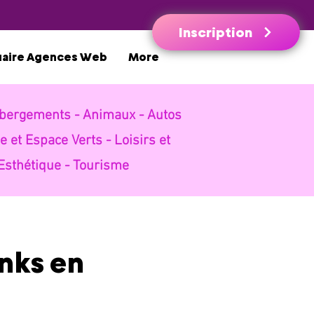
Inscription
uaire Agences Web
More
bergements -
Animaux -
Autos
e et Espace Verts -
Loisirs et
Esthétique -
Tourisme
inks en