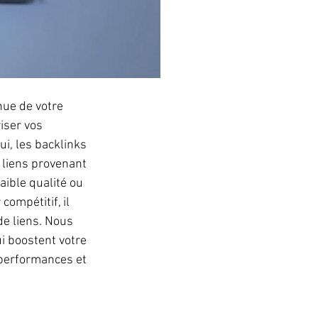
nue de votre 
iser vos 
i, les backlinks 
 liens provenant 
aible qualité ou 
ompétitif, il 
de liens. Nous 
i boostent votre 
s performances et 