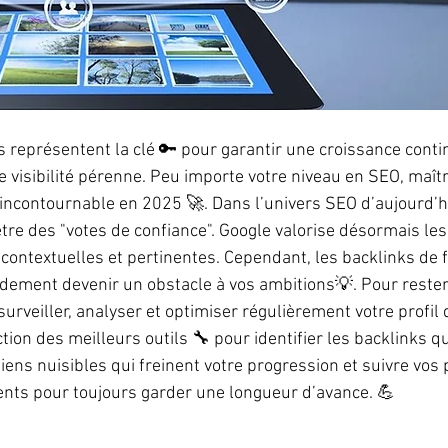
s représentent la clé 🔑 pour garantir une croissance conti
e visibilité pérenne. Peu importe votre niveau en SEO, maîtr
incontournable en 2025 🚀. Dans l’univers SEO d’aujourd’hu
être des "votes de confiance". Google valorise désormais les
contextuelles et pertinentes. Cependant, les backlinks de f
dement devenir un obstacle à vos ambitions💡. Pour rester c
urveiller, analyser et optimiser régulièrement votre profil 
ion des meilleurs outils 🔧 pour identifier les backlinks qu
 liens nuisibles qui freinent votre progression et suivre vo
ents pour toujours garder une longueur d’avance. 💪