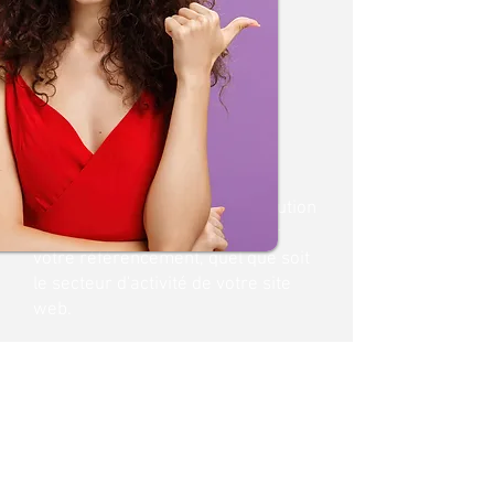
Propulse Ton Site offre une solution
simple et efficace pour booster
votre référencement, quel que soit
le secteur d'activité de votre site
web.
Contactez-nous