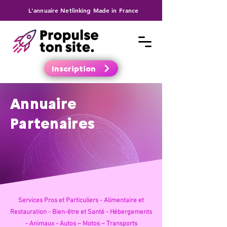
L'annuaire Netlinking Made in France
Inscription
Annuaire
Partenaires
Services Pros et Particuliers -
Alimentaire et
Restauration -
Bien-être et Santé -
Hébergements
-
Animaux -
Autos – Motos – Transports