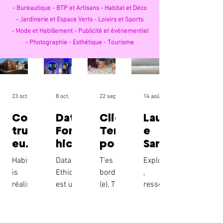
-
Bureautique -
BTP et Artisans -
Habitat et Déco
-
Jardinerie et Espace Verts -
Loisirs et Sports
-
Mode et Habillement -
Publicité et événementiel
-
Photographie -
Esthétique -
Tourisme
23 oct. 2025
8 oct. 2025
22 sept. 2025
14 août 2025
Cons
Data
Clic
Laur
truct
ForEt
Tem
e
eur
hic –
po :
Sara
de
Intell
Expe
ceno
Habitbo
DataFor
T’es d é
Explorer
mais
igen
rts
-
is
Ethic
bord é
,
on à
ce
en
Phot
réalise
est un
(e), Tu
ressenti
Reim
artifi
gest
ogra
des
éditeur
manqu
r,
s &
ciell
ion
phy
maison
de
es de
magnifi
Alen
e
des
s en
logiciels
temps,
er : tel