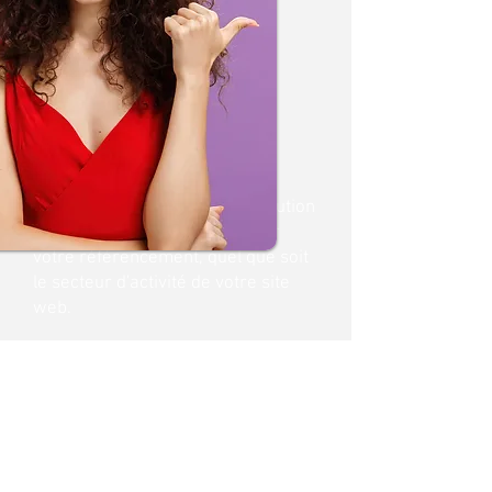
Propulse Ton Site offre une solution
simple et efficace pour booster
votre référencement, quel que soit
le secteur d'activité de votre site
web.
Contactez-nous