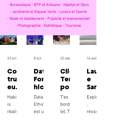
-
Bureautique -
BTP et Artisans -
Habitat et Déco
-
Jardinerie et Espace Verts -
Loisirs et Sports
-
Mode et Habillement -
Publicité et événementiel
-
Photographie -
Esthétique -
Tourisme
23 oct. 2025
8 oct. 2025
22 sept. 2025
14 août 2025
Cons
Data
Clic
Laur
truct
ForEt
Tem
e
eur
hic –
po :
Sara
de
Intell
Expe
ceno
Habitbo
DataFor
T’es d é
Explorer
mais
igen
rts
-
is
Ethic
bord é
,
on à
ce
en
Phot
réalise
est un
(e), Tu
ressenti
Reim
artifi
gest
ogra
des
éditeur
manqu
r,
s &
ciell
ion
phy
maison
de
es de
magnifi
Alen
e
des
s en
logiciels
temps,
er : tel