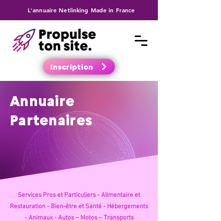
L'annuaire Netlinking Made in France
Inscription
Annuaire
Partenaires
Services Pros et Particuliers -
Alimentaire et
Restauration -
Bien-être et Santé -
Hébergements
-
Animaux -
Autos – Motos – Transports